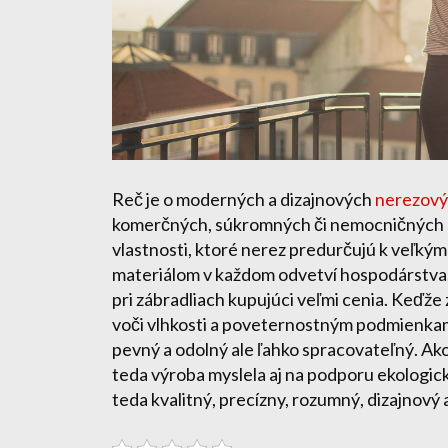
Reč je o moderných a dizajnových
nerezový
komerčných, súkromných či nemocničných p
vlastnosti, ktoré nerez predurčujú k veľkým
materiálom v každom odvetví hospodárstva. 
pri zábradliach kupujúci veľmi cenia. Keďže
voči vlhkosti a poveternostným podmienkam – 
pevný a odolný ale ľahko spracovateľný. Ak
teda výroba myslela aj na podporu ekologic
teda kvalitný, precízny, rozumný, dizajnový 