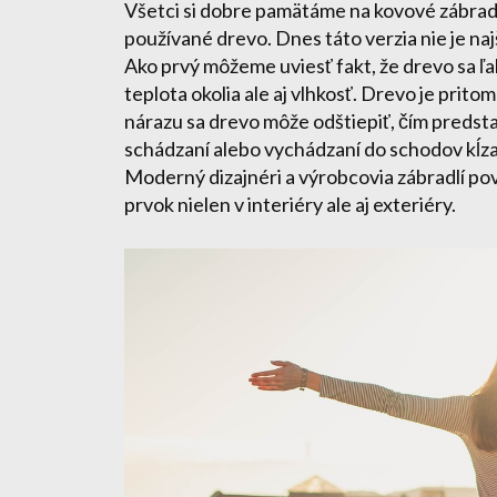
Všetci si dobre pamätáme na kovové zábrad
používané drevo. Dnes táto verzia nie je na
Ako prvý môžeme uviesť fakt, že drevo sa ľa
teplota okolia ale aj vlhkosť. Drevo je prit
nárazu sa drevo môže odštiepiť, čím predstav
schádzaní alebo vychádzaní do schodov kĺzaj
Moderný dizajnéri a výrobcovia zábradlí po
prvok nielen v interiéry ale aj exteriéry.