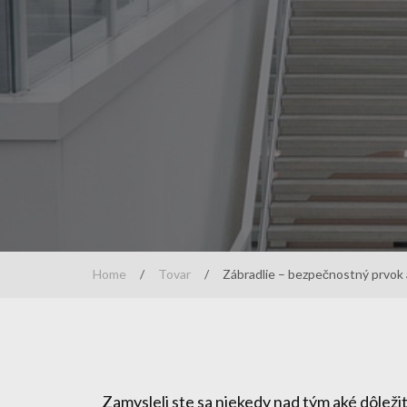
Home
/
Tovar
/
Zábradlie – bezpečnostný prvok 
Zamysleli ste sa niekedy nad tým aké dôležit