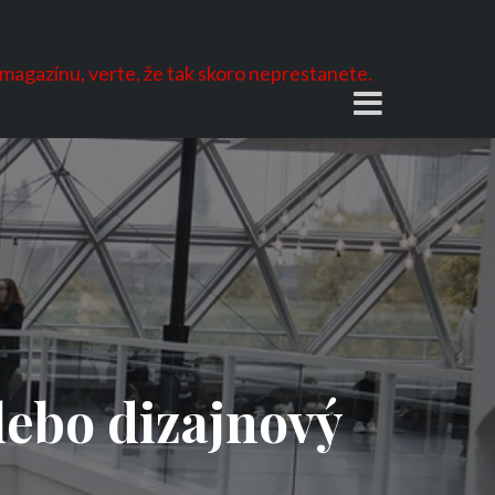
 magazínu, verte, že tak skoro neprestanete.
lebo dizajnový