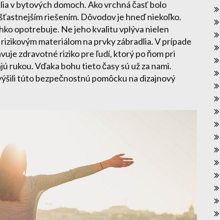
lia v bytových domoch. Ako vrchná časť bolo
jšťastnejším riešením. Dôvodov je hneď niekoľko.
hko opotrebuje. Ne jeho kvalitu vplýva nielen
om rizikovým materiálom na prvky zábradlia. V prípade
uje zdravotné riziko pre ľudí, ktorý po ňom pri
ú rukou. Vďaka bohu tieto časy sú už za nami.
výšili túto bezpečnostnú pomôcku na dizajnový