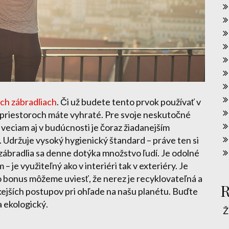
ch zábradliach
. Či už budete tento prvok používať v
riestoroch máte vyhraté. Pre svoje neskutočné
 veciam aj v budúcnosti je čoraz žiadanejším
Udržuje vysoký hygienický štandard – práve ten si
 zábradlia sa denne dotýka množstvo ľudí. Je odolné
je využiteľný ako v interiéri tak v exteriéry. Je
o bonus môžeme uviesť, že nerez je recyklovateľná a
R
kejších postupov pri ohľade na našu planétu. Buďte
a ekologický.
Ž