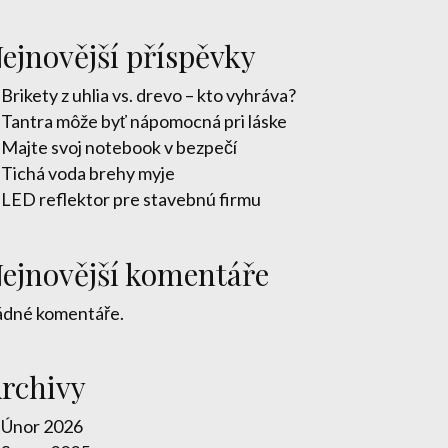
ejnovější příspěvky
Brikety z uhlia vs. drevo – kto vyhráva?
Tantra môže byť nápomocná pri láske
Majte svoj notebook v bezpečí
Tichá voda brehy myje
LED reflektor pre stavebnú firmu
ejnovější komentáře
ádné komentáře.
rchivy
Únor 2026