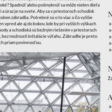
oké? Spadnúť alebo pošmyknúť sa môže nielen dieťa
i a úraz je na svete. Aby sa v priestoroch schodísk
N
odom zábradlia. Potrebné sú o to viac o čo vyššie
en vpred ale aj do bokov, kde by pri vyšších výškach
chody a schodiská sú bežným riešením v priestoroch
bez možnosti inštalácie výťahu. Zábradlie je preto
ch priam povinnosťou.
N
Ž
A