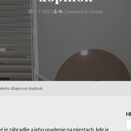
7. 7. 2023
Comment is Closed
alebo dizajnový doplnok
H
é je zábradlie a jeho osadenie na miestach, kde je