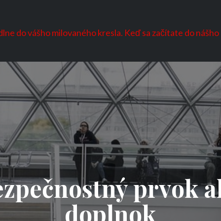
odlne do vášho milovaného kresla. Keď sa začítate do nášho
ezpečnostný prvok a
doplnok