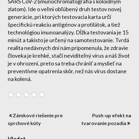
SARS CoV-2 (imunochromatografia s koloidným
zlatom). Ide o veľmi obľúbený druh testov novej
generácie, pri ktorých testovacia karta určí
špecifickú reakciu antigénov a protilátok, a tiež
technológiou imunoanalýzy. Dĺžka testovania je 15
minút a takisto je určený na samotestovanie.
Tvrdá
realita nedávnych dní nám pripomenula, že zdravie
človeka je krehké, stačí neviditeľný vírus a náš život
je v ohrození, preto sa treba chrániť a myslieť na
preventívne opatrenia skôr, než nás vírus dostane
na kolená.
Navigace
Zámkové riešenie pre
Push-up efekt na
pro
sprchové kúty
tvarovanie pozadia
příspěvek