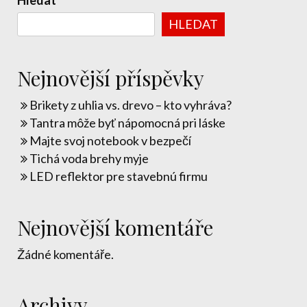
Hledat
HLEDAT
Nejnovější příspěvky
Brikety z uhlia vs. drevo – kto vyhráva?
Tantra môže byť nápomocná pri láske
Majte svoj notebook v bezpečí
Tichá voda brehy myje
LED reflektor pre stavebnú firmu
Nejnovější komentáře
Žádné komentáře.
Archivy