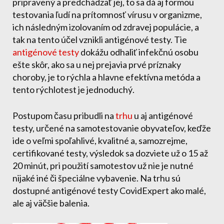
pripravený a predchádzať jej, to sa dá aj formou
testovania ľudí na prítomnosť vírusu v organizme,
ich následným izolovaním od zdravej populácie, a
tak na tento účel vznikli antigénové testy. Tie
antigénové testy
dokážu odhaliť infekčnú osobu
ešte skôr, ako sa u nej prejavia prvé príznaky
choroby, je to rýchla a hlavne efektívna metóda a
tento rýchlotest je jednoduchý.
Postupom času pribudli na
trhu
u aj antigénové
testy, určené na samotestovanie obyvateľov, keďže
ide o veľmi spoľahlivé, kvalitné a, samozrejme,
certifikované testy, výsledok sa dozviete už o 15 až
20 minút, pri použití samotestov už nie je nutné
nijaké iné či špeciálne vybavenie. Na trhu sú
dostupné antigénové testy CovidExpert ako malé,
ale aj väčšie balenia.