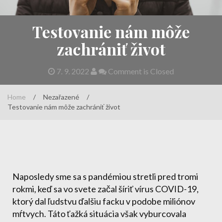
Testovanie nám môže
zachrániť život
7. 9. 2022
Comment is Closed
Home
/
Nezařazené
/
Testovanie nám môže zachrániť život
Naposledy sme sa s pandémiou stretli pred tromi
rokmi, keď sa vo svete začal šíriť vírus COVID-19,
ktorý dal ľudstvu ďalšiu facku v podobe miliónov
mŕtvych. Táto ťažká situácia však vyburcovala