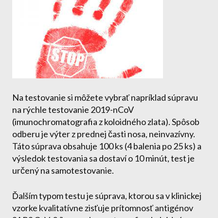
Na testovanie si môžete vybrať napríklad súpravu
na rýchle testovanie 2019-nCoV
(imunochromatografia z koloidného zlata). Spôsob
odberu je výter z prednej časti nosa, neinvazívny.
Táto súprava obsahuje 100 ks (4 balenia po 25 ks) a
výsledok testovania sa dostaví o 10 minút, test je
určený na samotestovanie.
Ďalším typom testu je súprava, ktorou sa v klinickej
vzorke kvalitatívne zisťuje prítomnosť antigénov