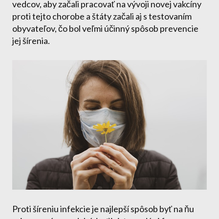
vedcov, aby začali pracovať na vývoji novej vakcíny
proti tejto chorobe a štáty začali aj s testovaním
obyvateľov, čo bol veľmi účinný spôsob prevencie
jej šírenia.
Proti šíreniu infekcie je najlepší spôsob byť na ňu