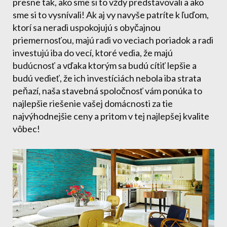
presne tak, ako sme si to vždy predstavovali a ako
sme si to vysnívali! Ak aj vy navyše patríte k ľuďom,
ktorí sa neradi uspokojujú s obyčajnou
priemernosťou, majú radi vo veciach poriadok a radi
investujú iba do vecí, ktoré vedia, že majú
budúcnosť a vďaka ktorým sa budú cítiť lepšie a
budú vedieť, že ich investíciách nebola iba strata
peňazí, naša stavebná spoločnosť vám ponúka to
najlepšie riešenie vašej domácnosti za tie
najvýhodnejšie ceny a pritom v tej najlepšej kvalite
vôbec!