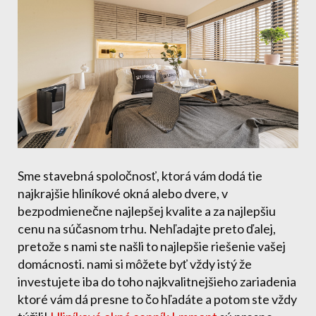
Sme stavebná spoločnosť, ktorá vám dodá tie
najkrajšie hliníkové okná alebo dvere, v
bezpodmienečne najlepšej kvalite a za najlepšiu
cenu na súčasnom trhu. Nehľadajte preto ďalej,
pretože s nami ste našli to najlepšie riešenie vašej
domácnosti. nami si môžete byť vždy istý že
investujete iba do toho najkvalitnejšieho zariadenia
ktoré vám dá presne to čo hľadáte a potom ste vždy