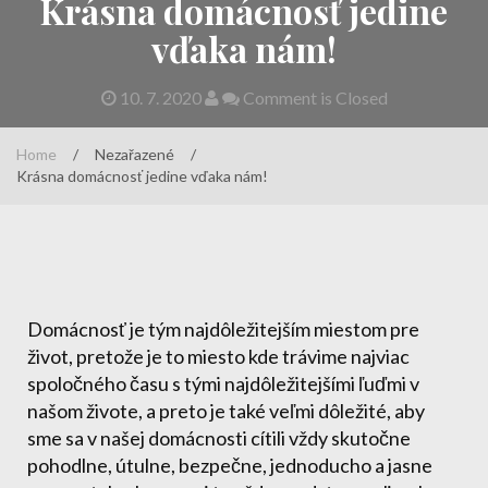
Krásna domácnosť jedine
vďaka nám!
10. 7. 2020
Comment is Closed
Home
/
Nezařazené
/
Krásna domácnosť jedine vďaka nám!
Domácnosť je tým najdôležitejším miestom pre
život, pretože je to miesto kde trávime najviac
spoločného času s tými najdôležitejšími ľuďmi v
našom živote, a preto je také veľmi dôležité, aby
sme sa v našej domácnosti cítili vždy skutočne
pohodlne, útulne, bezpečne, jednoducho a jasne