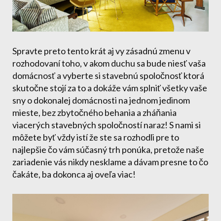
Spravte preto tento krát aj vy zásadnú zmenu v
rozhodovaní toho, v akom duchu sa bude niesť vaša
domácnosť a vyberte si stavebnú spoločnosť ktorá
skutočne stojí za to a dokáže vám splniť všetky vaše
sny o dokonalej domácnosti na jednom jedinom
mieste, bez zbytočného behania a zháňania
viacerých stavebných spoločností naraz! S nami si
môžete byť vždy istí že ste sa rozhodli pre to
najlepšie čo vám súčasný trh ponúka, pretože naše
zariadenie vás nikdy nesklame a dávam presne to čo
čakáte, ba dokonca aj oveľa viac!