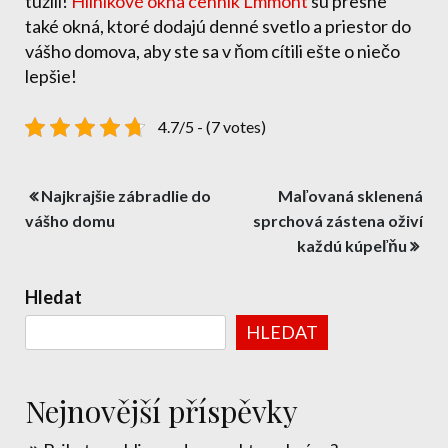
túžili!
Hliníkové okná cenník Lmmont
sú presne
také okná, ktoré dodajú denné svetlo a priestor do
vášho domova, aby ste sa v ňom cítili ešte o niečo
lepšie!
4.7/5 - (7 votes)
Navigace
Najkrajšie zábradlie do
Maľovaná sklenená
pro
vášho domu
sprchová zástena oživí
každú kúpeľňu
příspěvek
Hledat
HLEDAT
Nejnovější příspěvky