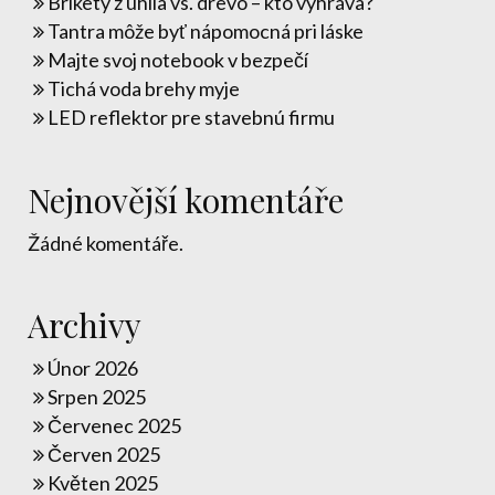
Brikety z uhlia vs. drevo – kto vyhráva?
Tantra môže byť nápomocná pri láske
Majte svoj notebook v bezpečí
Tichá voda brehy myje
LED reflektor pre stavebnú firmu
Nejnovější komentáře
Žádné komentáře.
Archivy
Únor 2026
Srpen 2025
Červenec 2025
Červen 2025
Květen 2025