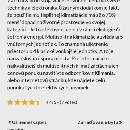
Za ich kvalitou stoja viaceré zvučné mená vo svete
techniky a elektroniky. Úžasným dodatkom je fakt,
že použitie multisplitnej klimatizácie má až o 70%
menší dopad na životné prostredie vo svojej
kategórii. Je to efektívne nielen v rámci ekológie či
šetrenia energií. Multisplitná klimatizácia zvláda aj 5
vnútorných jednotiek. To znamená ušetrenie
priestoru o 4 klasické vonkajšie jednotky. A to je
naozaj slušná úspora miesta. Pre informácie o
najkvalitnejších multisplitných klimatizáciách a ich
cenovú ponuku navštívte odborníkov z Klimania,
alebo internetovú stránku, kde nájdete celú
ponuku týchto efektívnych noviniek.
4.4/5 - (7 votes)
Navigace
Už nemeškajte s
Zariaďovanie bytu
revíziou