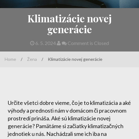
Klimatizácie novej
generácie
6. 5. 2024
Comment is Closed
Home
/
Žena
/
Klimatizácie novej generácie
Určite všetci dobre vieme, čo je to klimatizácia a aké
výhody a prednosti nám v domácom či pracovnom
prostredí prináša. Aké sú klimatizácie novej
generácie? Pamätáme si začiatky klimatizačných
jednotiek u nás. Nachádzali sme ich iba na