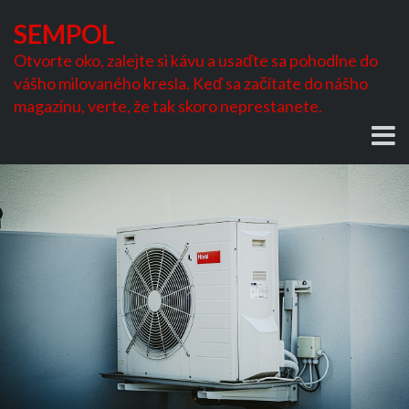
Skip
SEMPOL
to
content
Otvorte oko, zalejte si kávu a usaďte sa pohodlne do
vášho milovaného kresla. Keď sa začítate do nášho
magazínu, verte, že tak skoro neprestanete.