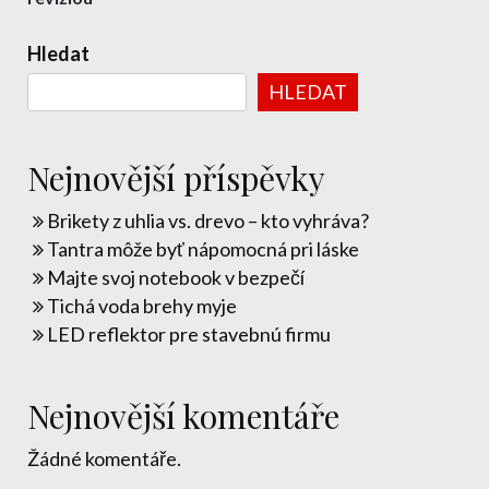
pro
příspěvek
Hledat
HLEDAT
Nejnovější příspěvky
Brikety z uhlia vs. drevo – kto vyhráva?
Tantra môže byť nápomocná pri láske
Majte svoj notebook v bezpečí
Tichá voda brehy myje
LED reflektor pre stavebnú firmu
Nejnovější komentáře
Žádné komentáře.