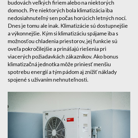
budovách veľkých firiem alebo na niektorých
domoch. Pre niektorých bola klimatizácia iba
nedosiahnuteľný sen počas horúcich letných nocí.
Dnes je tomu ale inak. Klimatizácie sú dostupnejšie
a výkonnejšie. Kým si klimatizáciu spájame iba s
možnosťou chladenia priestorov, jej funkcie sú
oveľa pokročilejšie a prinášajú riešenia pri
viacerých požiadavkách zákazníkov. Ako bonus
klimatizačná jednotka môže priniesť menšiu
spotrebu energií a tým pádom aj znížiť náklady
spojené s užívaním nehnuteľnosti.